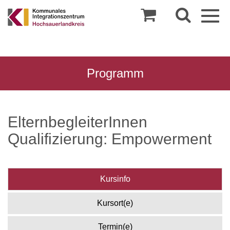
Togg
navig
Programm
ElternbegleiterInnen
Qualifizierung: Empowerment
Kursinfo
Kursort(e)
Termin(e)