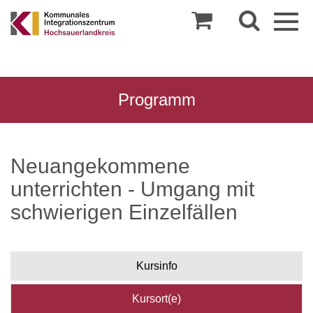
Togg
navig
Programm
Neuangekommene
unterrichten - Umgang mit
schwierigen Einzelfällen
Kursinfo
Kursort(e)