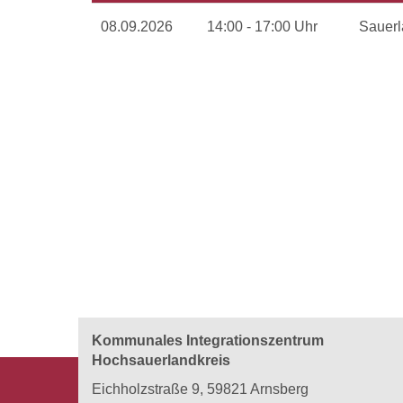
Termine
08.09.2026
14:00 - 17:00 Uhr
Sauerl
zum
diesen
Kurs
Kommunales Integrationszentrum
Hochsauerlandkreis
Eichholzstraße 9, 59821 Arnsberg