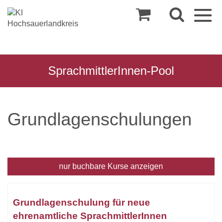
Togg
navig
SprachmittlerInnen-Pool
Grundlagenschulungen
nur buchbare
Kurse anzeigen
Kursübersicht.
Tabellenüberschriften
Grundlagenschulung für neue
können
ehrenamtliche SprachmittlerInnen
sortiert