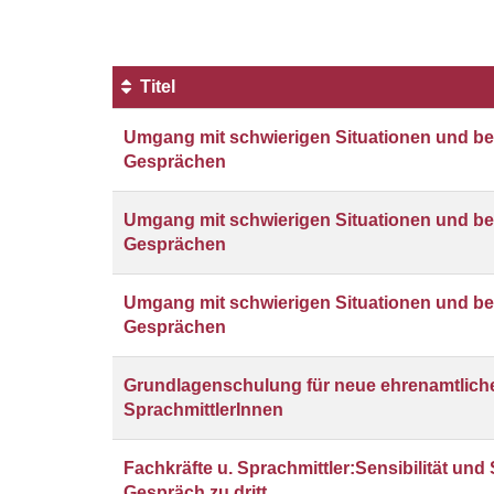
Titel
Kursübersicht.
Umgang mit schwierigen Situationen und b
Tabellenüberschriften
Gesprächen
können
sortiert
werden.
Umgang mit schwierigen Situationen und b
Gesprächen
Umgang mit schwierigen Situationen und b
Gesprächen
Grundlagenschulung für neue ehrenamtlich
SprachmittlerInnen
Fachkräfte u. Sprachmittler:Sensibilität und
Gespräch zu dritt