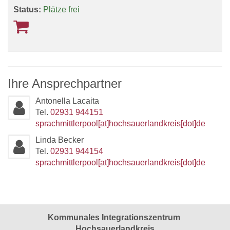
Status:
Plätze frei
Ihre Ansprechpartner
Antonella Lacaita
Tel.
02931 944151
sprachmittlerpool[at]hochsauerlandkreis[dot]de
Linda Becker
Tel.
02931 944154
sprachmittlerpool[at]hochsauerlandkreis[dot]de
Kommunales Integrationszentrum
Hochsauerlandkreis