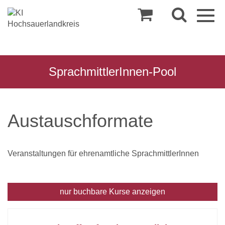
Togg
navig
SprachmittlerInnen-Pool
Austauschformate
Veranstaltungen für ehrenamtliche SprachmittlerInnen
nur buchbare
Kurse anzeigen
Kursübersicht.
Tabellenüberschriften